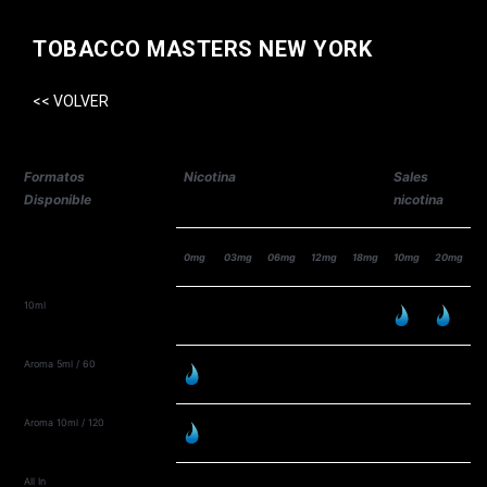
TOBACCO MASTERS NEW YORK
<< VOLVER
Formatos
Nicotina
Sales
Disponible
nicotina
0mg
03mg
06mg
12mg
18mg
10mg
20mg
10ml
Aroma 5ml / 60
Aroma 10ml / 120
All In