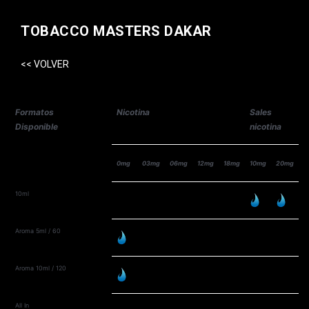
TOBACCO MASTERS DAKAR
<< VOLVER
Formatos
Nicotina
Sales
Disponible
nicotina
0mg
03mg
06mg
12mg
18mg
10mg
20mg
10ml
Aroma 5ml / 60
Aroma 10ml / 120
All In