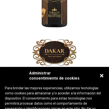
Administrar
DESCRIPCIÓN DEL PRODUCTO
consentimiento de cookies
Para brindar las mejores experiencias, utilizamos tecnologías
DAKAR: Tabaco, galleta horneada y canela.
como cookies para almacenar y/o acceder a la información del
dispositivo. El consentimiento para estas tecnologías nos
Rompiendo los límites del tabaquil tradicional, presenta una
permitirá procesar datos como el comportamiento de
compleja estructura de sabor que equilibra la robustez de la
navegación o identificaciones únicas en este sitio. No dar su