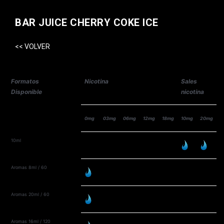
BAR JUICE CHERRY COKE ICE
<< VOLVER
Formatos
Nicotina
Sales
Disponible
nicotina
0mg
03mg
06mg
12mg
18mg
10mg
20mg
10ml
Aromas 8ml / 60
Aromas 20ml / 60
Aromas 16ml / 120