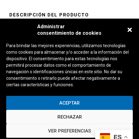
DESCRIPCIÓN DEL PRODUCTO
Administrar
Refrescante smoothie de manzana dulce y sabrosas
consentimiento de cookies
frambuesas.
Salts Especial Pods, han sido cuidadosamente diseñadas.
Para brindar las mejores experiencias, utilizamos tecnologías
como cookies para almacenar y/o acceder a la información del
Estudiando cada componente y maximizando sus virtudes
dispositivo. El consentimiento para estas tecnologías nos
para que el rendimiento de estos líquidos optimice la
permitirá procesar datos como el comportamiento de
experiencia del vapeo en Pods, dispositivos de potencia
navegación o identificaciones únicas en este sitio. No dar su
limitada, así como para aquellos que realizan la transición
consentimiento o retirarlo puede afectar negativamente a
ciertas características y funciones.
desde aparatos desechables.
Disponibles en 10mg/ml de nicotina y en 20 mg/ml de
nicotina.
ACEPTAR
RECHAZAR
BEBIDA
FRESCO
FRUTAL
POSTRE
TABACO
VER PREFERENCIAS
ES