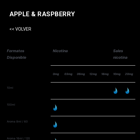
APPLE & RASPBERRY
<< VOLVER
Formatos
Nicotina
Sales
Disponible
nicotina
0mg
03mg
06mg
12mg
18mg
10mg
20mg
10ml
100ml
Aroma 8ml / 60
Aroma 16ml / 120